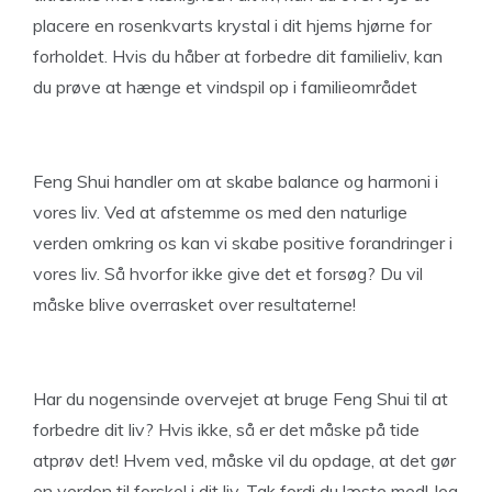
placere en rosenkvarts krystal i dit hjems hjørne for
forholdet. Hvis du håber at forbedre dit familieliv, kan
du prøve at hænge et vindspil op i familieområdet
Feng Shui handler om at skabe balance og harmoni i
vores liv. Ved at afstemme os med den naturlige
verden omkring os kan vi skabe positive forandringer i
vores liv. Så hvorfor ikke give det et forsøg? Du vil
måske blive overrasket over resultaterne!
Har du nogensinde overvejet at bruge Feng Shui til at
forbedre dit liv? Hvis ikke, så er det måske på tide
atprøv det! Hvem ved, måske vil du opdage, at det gør
en verden til forskel i dit liv. Tak fordi du læste med! Jeg