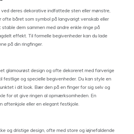
 ved deres dekorative indfattede sten eller mønstre,
er ofte båret som symbol på langvarigt venskab eller
at stable dem sammen med andre enkle ringe på
agdelt effekt. Til formelle begivenheder kan du lade
ne på din ringfinger.
d et glamourøst design og ofte dekoreret med farverige
til festlige og specielle begivenheder. Du kan style en
ktet i dit look. Bær den på en finger for sig selv og
kle for at give ringen al opmærksomheden. En
n aftenkjole eller en elegant festkjole.
e og dristige design, ofte med store og iøjnefaldende