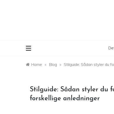
Skip
to
content
Det
Home
»
Blog
»
Stilguide: Sådan styler du fo
Stilguide: Sådan styler du fo
forskellige anledninger