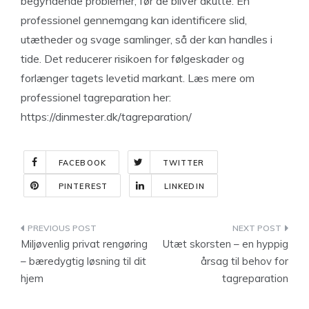
begyndende problemer, før de bliver akutte. En
professionel gennemgang kan identificere slid,
utætheder og svage samlinger, så der kan handles i
tide. Det reducerer risikoen for følgeskader og
forlænger tagets levetid markant. Læs mere om
professionel tagreparation her:
https://dinmester.dk/tagreparation/
FACEBOOK
TWITTER
PINTEREST
LINKEDIN
Indlægsnavigation
Miljøvenlig privat rengøring
Utæt skorsten – en hyppig
– bæredygtig løsning til dit
årsag til behov for
hjem
tagreparation